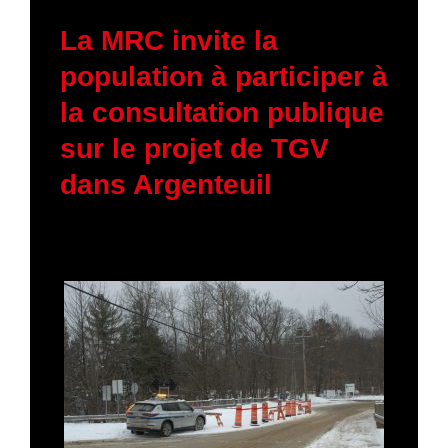
23 janvier 2026
La MRC invite la
population à participer à
la consultation publique
sur le projet de TGV
dans Argenteuil