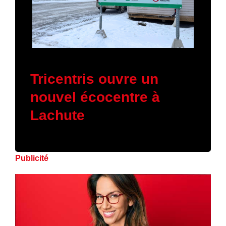
16 janvier 2026
Tricentris ouvre un
nouvel écocentre à
Lachute
Publicité