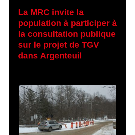
23 janvier 2026
La MRC invite la
population à participer à
la consultation publique
sur le projet de TGV
dans Argenteuil