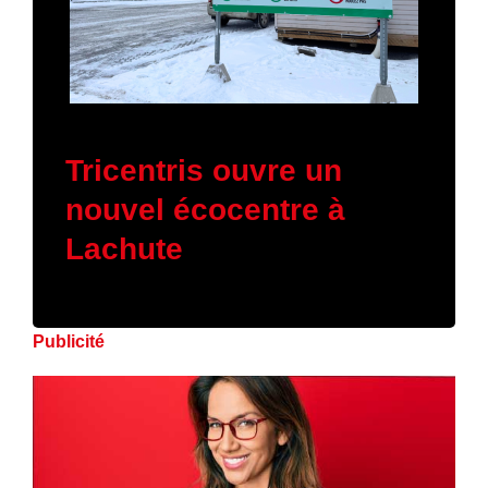
16 janvier 2026
Tricentris ouvre un
nouvel écocentre à
Lachute
Publicité