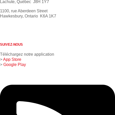
Lachute, Québec J8H 1Y7
1100, rue Aberdeen Street
Hawkesbury, Ontario K6A 1K7
613 632-4155
1 800 267-0850
SUIVEZ-NOUS
Téléchargez notre application
>
App Store
>
Google Play