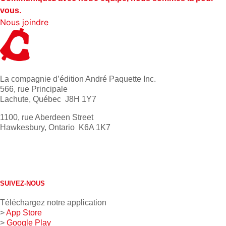
vous.
Nous joindre
La compagnie d’édition André Paquette Inc.
566, rue Principale
Lachute, Québec J8H 1Y7
1100, rue Aberdeen Street
Hawkesbury, Ontario K6A 1K7
613 632-4155
1 800 267-0850
SUIVEZ-NOUS
Téléchargez notre application
>
App Store
>
Google Play