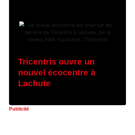
16 janvier 2026
Tricentris ouvre un
nouvel écocentre à
Lachute
Publicité