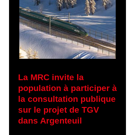
23 janvier 2026
La MRC invite la
population à participer à
la consultation publique
sur le projet de TGV
dans Argenteuil