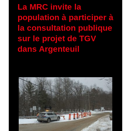
La MRC invite la
population à participer à
la consultation publique
sur le projet de TGV
dans Argenteuil