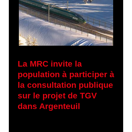
23 janvier 2026
La MRC invite la
population à participer à
la consultation publique
sur le projet de TGV
dans Argenteuil