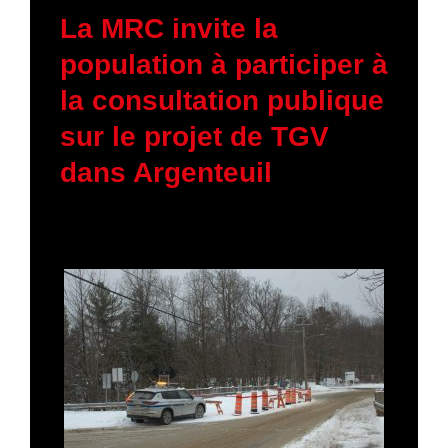
23 janvier 2026
La MRC invite la
population à participer à
la consultation publique
sur le projet de TGV
dans Argenteuil