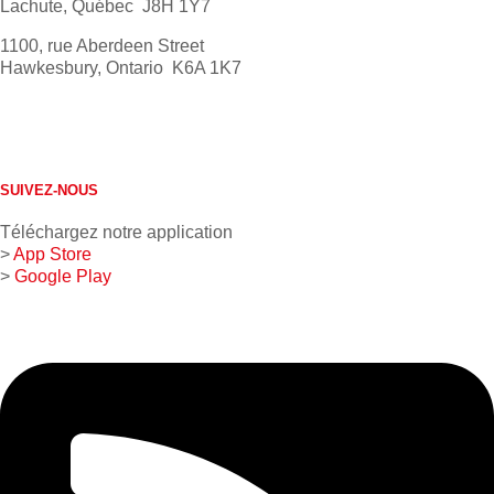
Lachute, Québec J8H 1Y7
1100, rue Aberdeen Street
Hawkesbury, Ontario K6A 1K7
613 632-4155
1 800 267-0850
SUIVEZ-NOUS
Téléchargez notre application
>
App Store
>
Google Play