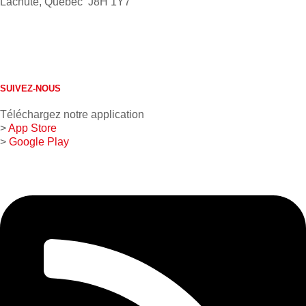
Lachute, Québec J8H 1Y7
613 632-4155
1 800 267-0850
SUIVEZ-NOUS
Téléchargez notre application
>
App Store
>
Google Play