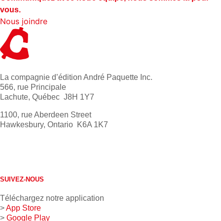
vous.
Nous joindre
La compagnie d’édition André Paquette Inc.
566, rue Principale
Lachute, Québec J8H 1Y7
1100, rue Aberdeen Street
Hawkesbury, Ontario K6A 1K7
613 632-4155
1 800 267-0850
SUIVEZ-NOUS
Téléchargez notre application
>
App Store
>
Google Play