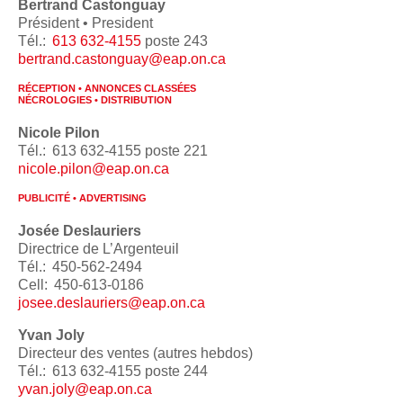
Bertrand Castonguay
Président • President
Tél.:
613 632-4155
poste 243
bertrand.castonguay@eap.on.ca
RÉCEPTION • ANNONCES CLASSÉES
NÉCROLOGIES • DISTRIBUTION
Nicole Pilon
Tél.: 613 632-4155 poste 221
nicole.pilon@eap.on.ca
PUBLICITÉ • ADVERTISING
Josée Deslauriers
Directrice de L’Argenteuil
Tél.: 450-562-2494
Cell: 450-613-0186
josee.deslauriers@eap.on.ca
Yvan Joly
Directeur des ventes (autres hebdos)
Tél.: 613 632-4155 poste 244
yvan.joly@eap.on.ca