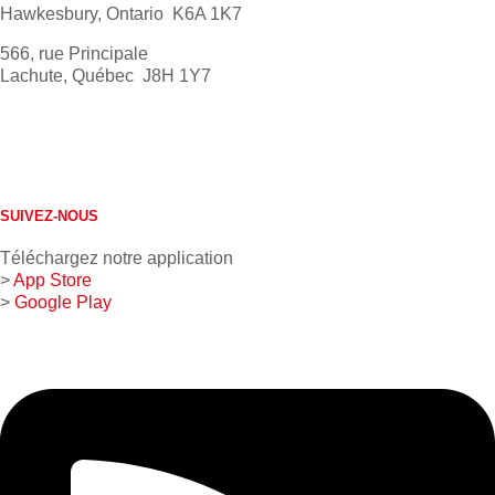
Hawkesbury, Ontario K6A 1K7
566, rue Principale
Lachute, Québec J8H 1Y7
613 632-4155
1 800 267-0850
SUIVEZ-NOUS
Téléchargez notre application
>
App Store
>
Google Play