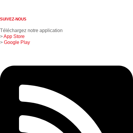
613 632-4155
1 800 267-0850
SUIVEZ-NOUS
Téléchargez notre application
>
App Store
>
Google Play