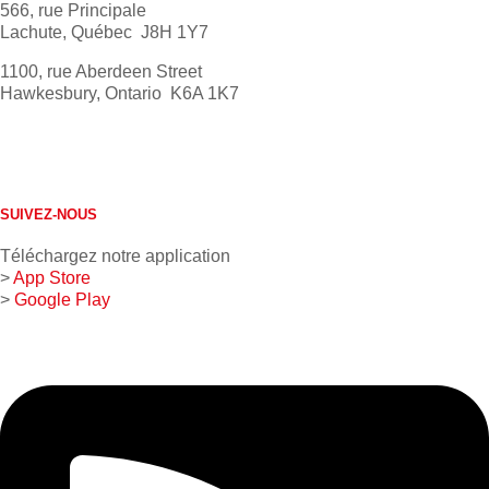
566, rue Principale
Lachute, Québec J8H 1Y7
1100, rue Aberdeen Street
Hawkesbury, Ontario K6A 1K7
613 632-4155
1 800 267-0850
SUIVEZ-NOUS
Téléchargez notre application
>
App Store
>
Google Play