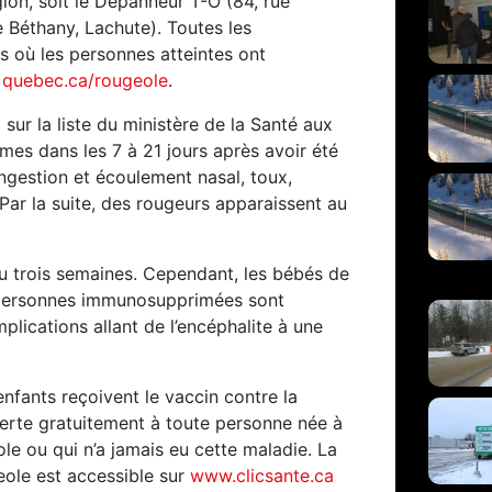
ion, soit le Dépanneur T-O (84, rue
e Béthany, Lachute). Toutes les
es où les personnes atteintes ont
e
quebec.ca/rougeole
.
sur la liste du ministère de la Santé aux
mes dans les 7 à 21 jours après avoir été
gestion et écoulement nasal, toux,
. Par la suite, des rougeurs apparaissent au
u trois semaines. Cependant, les bébés de
s personnes immunosupprimées sont
ications allant de l’encéphalite à une
enfants reçoivent le vaccin contre la
ferte gratuitement à toute personne née à
ole ou qui n’a jamais eu cette maladie. La
eole est accessible sur
www.clicsante.ca