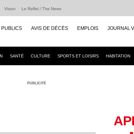
Vision
Le Reflet / The News
S PUBLICS
AVIS DE DÉCÈS
EMPLOIS
JOURNAL V
N
SANTÉ
CULTURE
SPORTS ET LOISIRS
HABITATION
PUBLICITÉ
AP