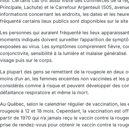
midi. Certains cas ont aussi visité des commerces de la rég
Principale, Lachute) et le Carrefour Argenteuil (505, avenu
informations concernant les endroits, les dates et les heur
fréquenté certains lieux publics sont disponibles sur le sit
Les personnes qui auraient fréquenté les lieux apparaissant 
moments indiqués doivent surveiller l’apparition de symptô
exposées au virus. Les symptômes comprennent fièvre, con
conjonctivite, sensibilité à la lumière et malaise généralisé
visage puis sur le corps.
La plupart des gens se remettent de la rougeole en deux o
moins d’un an, les femmes enceintes non vaccinées et le
considérés comme à risque et peuvent développer des compl
défaillance respiratoire et même la mort.
Au Québec, selon le calendrier régulier de vaccination, les 
rougeole à 12 et 18 mois. Cependant, la vaccination est of
partir de 1970 qui n’a jamais reçu le vaccin contre la rouge
prise de rendez-vous pour obtenir le vaccin contre la roug