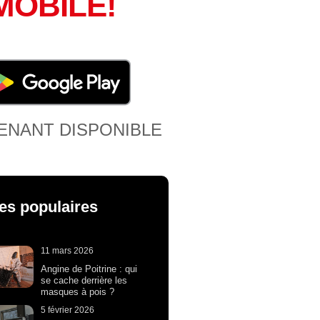
MOBILE!
ENANT DISPONIBLE
les populaires
11 mars 2026
Angine de Poitrine : qui
se cache derrière les
masques à pois ?
5 février 2026