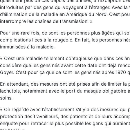
quasiment plus de cas depuis des années, à l’exception d’é
introduites par des gens qui voyagent à l’étranger. Avec la 
d’élimination de la maladie en Amérique du Nord. C’est pour
interrompre les chaînes de transmission. »
Pour une rare fois, ce sont les personnes plus âgées qui s
complications liées à la rougeole. En fait, les personnes
immunisées à la maladie.
« C’est une maladie tellement contagieuse que dans ces anné
considère que les gens nés avant cette date ont déjà rencon
Goyer. C’est pour ça que ce sont les gens nés après 1970 
En attendant, des mesures ont été prises afin de limiter la 
lachutois, notamment avec le port du masque obligatoire à 
soins.
« On regarde avec l’établissement s’il y a des mesures qui 
protection des travailleurs, des patients et de leurs accom
enquête pour retracer le plus possible les gens qui auraien