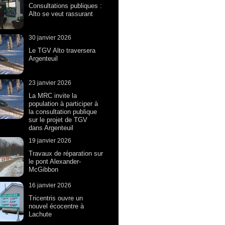
Consultations publiques :
Alto se veut rassurant
30 janvier 2026
Le TGV Alto traversera
Argenteuil
23 janvier 2026
La MRC invite la
population à participer à
la consultation publique
sur le projet de TGV
dans Argenteuil
19 janvier 2026
Travaux de réparation sur
le pont Alexander-
McGibbon
16 janvier 2026
Tricentris ouvre un
nouvel écocentre à
Lachute