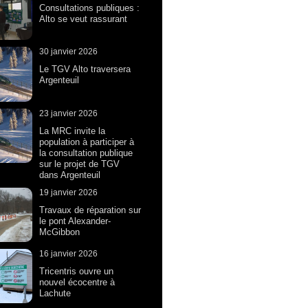
Consultations publiques :
Alto se veut rassurant
30 janvier 2026
Le TGV Alto traversera
Argenteuil
23 janvier 2026
La MRC invite la
population à participer à
la consultation publique
sur le projet de TGV
dans Argenteuil
19 janvier 2026
Travaux de réparation sur
le pont Alexander-
McGibbon
16 janvier 2026
Tricentris ouvre un
nouvel écocentre à
Lachute