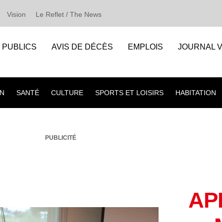
Vision
Le Reflet / The News
S PUBLICS
AVIS DE DÉCÈS
EMPLOIS
JOURNAL V
N
SANTÉ
CULTURE
SPORTS ET LOISIRS
HABITATION
PUBLICITÉ
AP