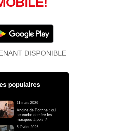
MOBILE!
ENANT DISPONIBLE
les populaires
11 mars 2026
Angine de Poitrine : qui
se cache derrière les
masques à pois ?
5 février 2026