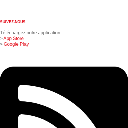
613 632-4155
1 800 267-0850
SUIVEZ-NOUS
Téléchargez notre application
>
App Store
>
Google Play