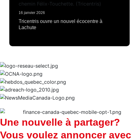
16 janvier 2026
Tricentris ouvre un nouvel écocentre à
Lachute
Une nouvelle à partager?
Vous voulez annoncer avec