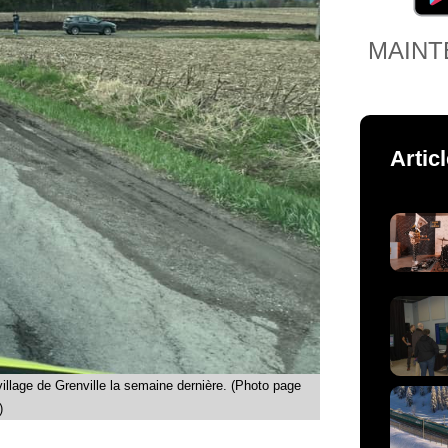
MAINT
Artic
village de Grenville la semaine dernière. (Photo page
)