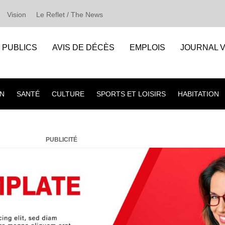
Vision
Le Reflet / The News
S PUBLICS
AVIS DE DÉCÈS
EMPLOIS
JOURNAL V
N
SANTÉ
CULTURE
SPORTS ET LOISIRS
HABITATION
PUBLICITÉ