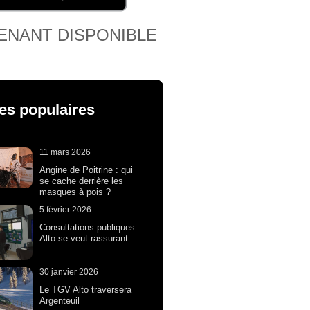
ENANT DISPONIBLE
les populaires
11 mars 2026
Angine de Poitrine : qui
se cache derrière les
masques à pois ?
5 février 2026
Consultations publiques :
Alto se veut rassurant
30 janvier 2026
Le TGV Alto traversera
Argenteuil