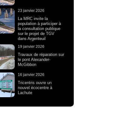
23 janvier 2026
La MRC invite la
population à participer à
la consultation publique
sur le projet de TGV
dans Argenteuil
19 janvier 2026
Travaux de réparation sur
le pont Alexander-
McGibbon
16 janvier 2026
Tricentris ouvre un
nouvel écocentre à
Lachute