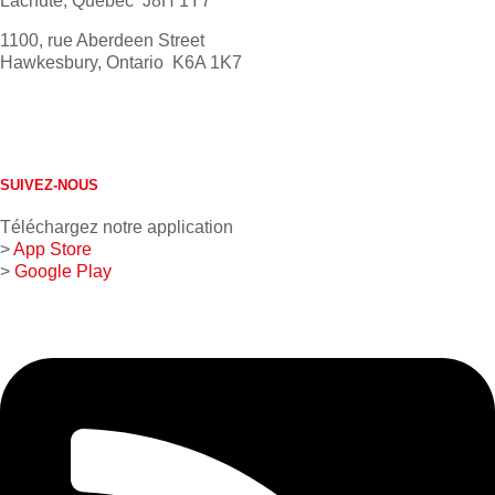
Lachute, Québec J8H 1Y7
1100, rue Aberdeen Street
Hawkesbury, Ontario K6A 1K7
613 632-4155
1 800 267-0850
SUIVEZ-NOUS
Téléchargez notre application
>
App Store
>
Google Play