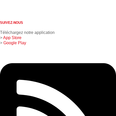
613 632-4155
1 800 267-0850
SUIVEZ-NOUS
Téléchargez notre application
>
App Store
>
Google Play