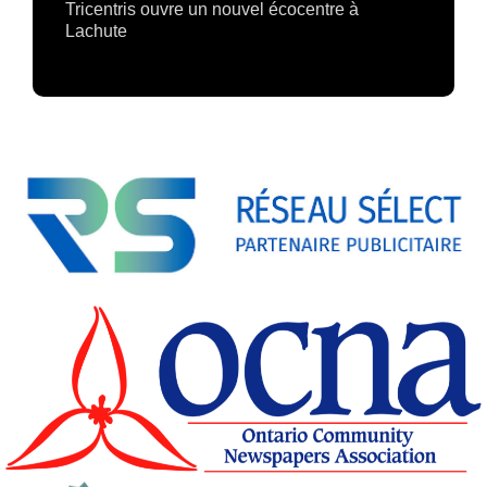
Tricentris ouvre un nouvel écocentre à
Lachute