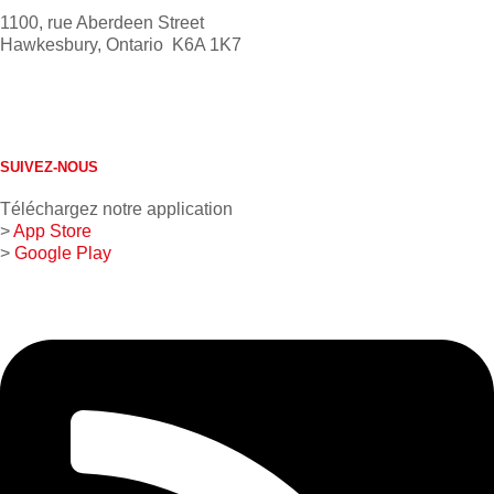
1100, rue Aberdeen Street
Hawkesbury, Ontario K6A 1K7
613 632-4155
1 800 267-0850
SUIVEZ-NOUS
Téléchargez notre application
>
App Store
>
Google Play