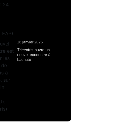
16 janvier 2026
Tricentris ouvre un
nouvel écocentre à
Lachute