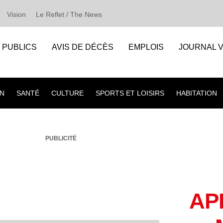
Vision
Le Reflet / The News
S PUBLICS
AVIS DE DÉCÈS
EMPLOIS
JOURNAL V
N
SANTÉ
CULTURE
SPORTS ET LOISIRS
HABITATION
PUBLICITÉ
AP