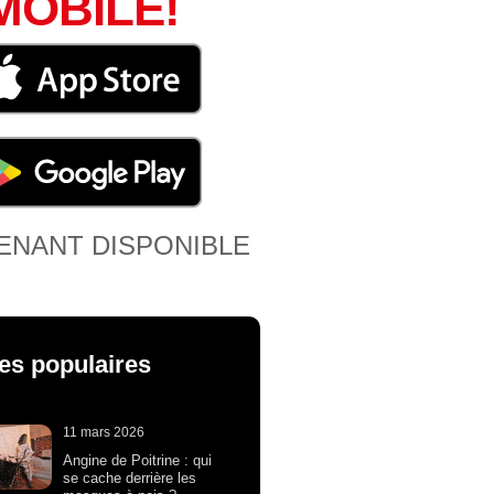
MOBILE!
ENANT DISPONIBLE
les populaires
11 mars 2026
Angine de Poitrine : qui
se cache derrière les