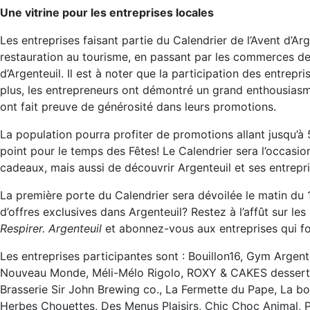
Une vitrine pour les entreprises locales
Les entreprises faisant partie du Calendrier de l’Avent d’Arge
restauration au tourisme, en passant par les commerces de dé
d’Argenteuil. Il est à noter que la participation des entrepr
plus, les entrepreneurs ont démontré un grand enthousiasme
ont fait preuve de générosité dans leurs promotions.
La population pourra profiter de promotions allant jusqu’à
point pour le temps des Fêtes! Le Calendrier sera l’occasion
cadeaux, mais aussi de découvrir Argenteuil et ses entrepri
La première porte du Calendrier sera dévoilée le matin du
d’offres exclusives dans Argenteuil? Restez à l’affût sur l
Respirer. Argenteuil
et abonnez-vous aux entreprises qui fo
Les entreprises participantes sont : Bouillon16, Gym Argent
Nouveau Monde, Méli-Mélo Rigolo, ROXY & CAKES dessert, 
Brasserie Sir John Brewing co., La Fermette du Pape, La bou
Herbes Chouettes, Des Menus Plaisirs, Chic Choc Animal, P.