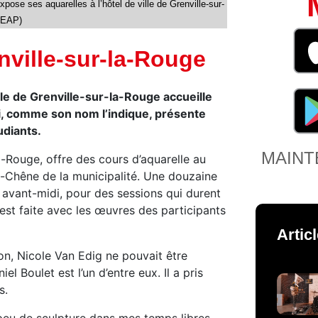
xpose ses aquarelles à l’hôtel de ville de Grenville-sur-
, EAP)
nville-sur-la-Rouge
ville de Grenville-sur-la-Rouge accueille
, comme son nom l’indique, présente
udiants.
MAINT
a-Rouge, offre des cours d’aquarelle au
-Chêne de la municipalité. Une douzaine
 avant-midi, pour des sessions qui durent
ui est faite avec les œuvres des participants
Artic
on, Nicole Van Edig ne pouvait être
l Boulet est l’un d’entre eux. Il a pris
s.
n peu de sculpture dans mes temps libres