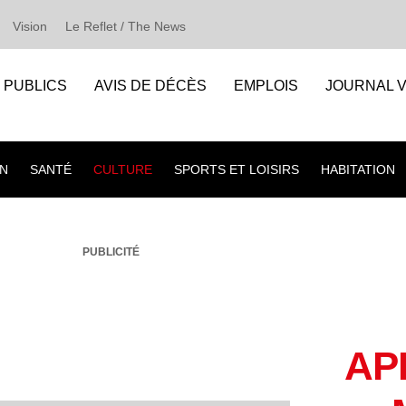
Vision
Le Reflet / The News
S PUBLICS
AVIS DE DÉCÈS
EMPLOIS
JOURNAL V
N
SANTÉ
CULTURE
SPORTS ET LOISIRS
HABITATION
PUBLICITÉ
AP