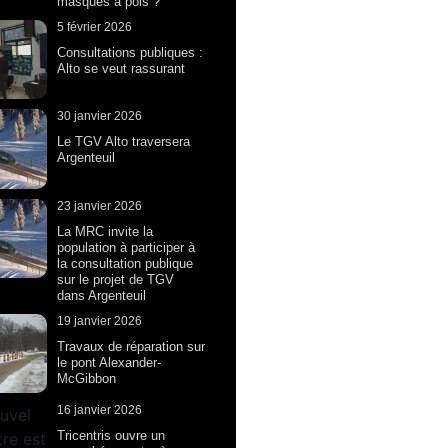
masques à pois ?
5 février 2026
Consultations publiques :
Alto se veut rassurant
30 janvier 2026
Le TGV Alto traversera
Argenteuil
23 janvier 2026
La MRC invite la
population à participer à
la consultation publique
sur le projet de TGV
dans Argenteuil
19 janvier 2026
Travaux de réparation sur
le pont Alexander-
McGibbon
16 janvier 2026
Tricentris ouvre un