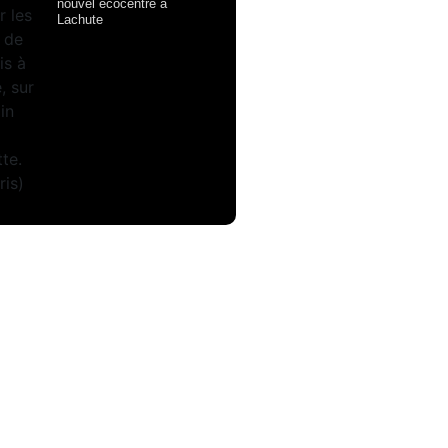
nouvel écocentre à
Lachute