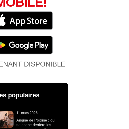
MOBILE!
ENANT DISPONIBLE
les populaires
11 mars 2026
Angine de Poitrine : qui
se cache derrière les