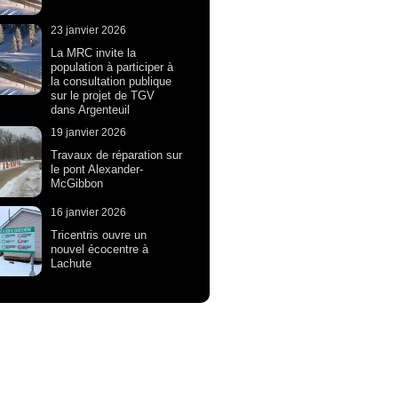
23 janvier 2026
La MRC invite la
population à participer à
la consultation publique
sur le projet de TGV
dans Argenteuil
19 janvier 2026
Travaux de réparation sur
le pont Alexander-
McGibbon
16 janvier 2026
Tricentris ouvre un
nouvel écocentre à
Lachute