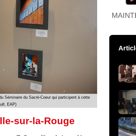
MAINT
Artic
du Séminaire du Sacré-Coeur qui participent à cette
ault, EAP)
lle-sur-la-Rouge