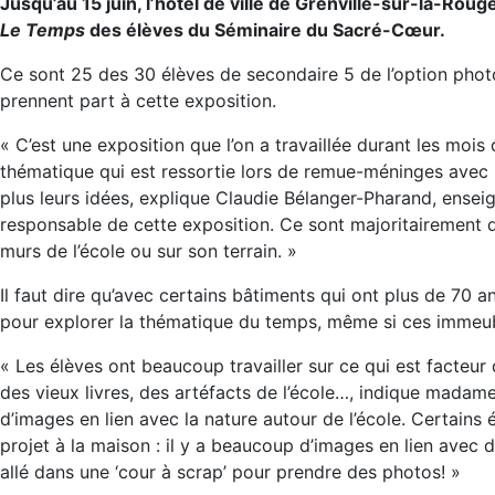
Jusqu’au 15 juin, l’hôtel de ville de Grenville-sur-la-Rou
Le Temps
des élèves du Séminaire du Sacré-Cœur.
Ce sont 25 des 30 élèves de secondaire 5 de l’option phot
prennent part à cette exposition.
« C’est une exposition que l’on a travaillée durant les mois 
thématique qui est ressortie lors de remue-méninges avec le
plus leurs idées, explique Claudie Bélanger-Pharand, ensei
responsable de cette exposition. Ce sont majoritairement d
murs de l’école ou sur son terrain. »
Il faut dire qu’avec certains bâtiments qui ont plus de 70 an
pour explorer la thématique du temps, même si ces immeubl
« Les élèves ont beaucoup travailler sur ce qui est facteu
des vieux livres, des artéfacts de l’école…, indique madam
d’images en lien avec la nature autour de l’école. Certains 
projet à la maison : il y a beaucoup d’images en lien avec
allé dans une ‘cour à scrap’ pour prendre des photos! »