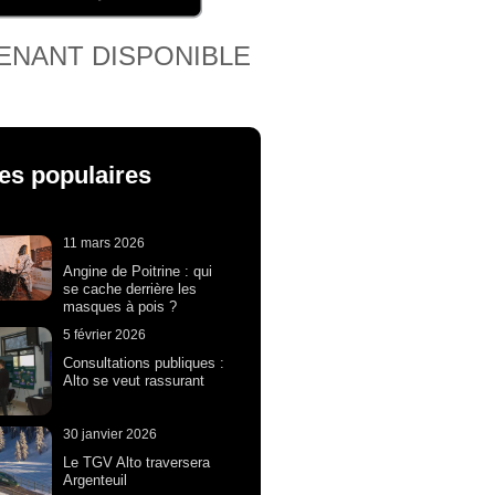
ENANT DISPONIBLE
les populaires
11 mars 2026
Angine de Poitrine : qui
se cache derrière les
masques à pois ?
5 février 2026
Consultations publiques :
Alto se veut rassurant
30 janvier 2026
Le TGV Alto traversera
Argenteuil