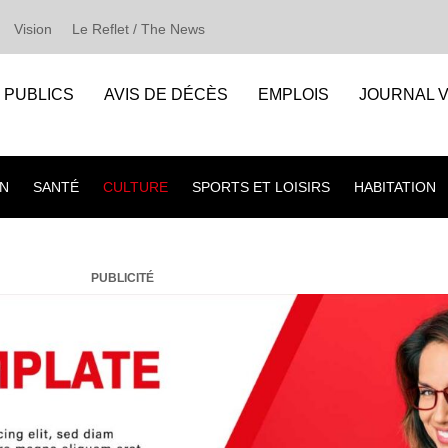
Vision
Le Reflet / The News
S PUBLICS
AVIS DE DÉCÈS
EMPLOIS
JOURNAL V
N
SANTÉ
CULTURE
SPORTS ET LOISIRS
HABITATION
PUBLICITÉ