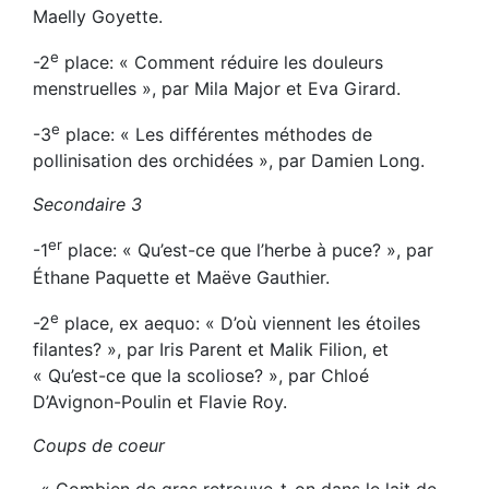
Maelly Goyette.
e
-2
place: « Comment réduire les douleurs
menstruelles », par Mila Major et Eva Girard.
e
-3
place: « Les différentes méthodes de
pollinisation des orchidées », par Damien Long.
Secondaire 3
er
-1
place: « Qu’est-ce que l’herbe à puce? », par
Éthane Paquette et Maëve Gauthier.
e
-2
place, ex aequo: « D’où viennent les étoiles
filantes? », par Iris Parent et Malik Filion, et
« Qu’est-ce que la scoliose? », par Chloé
D’Avignon-Poulin et Flavie Roy.
Coups de coeur
-« Combien de gras retrouve-t-on dans le lait de