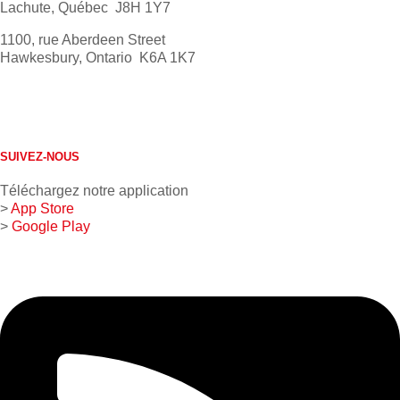
Lachute, Québec J8H 1Y7
1100, rue Aberdeen Street
Hawkesbury, Ontario K6A 1K7
613 632-4155
1 800 267-0850
SUIVEZ-NOUS
Téléchargez notre application
>
App Store
>
Google Play