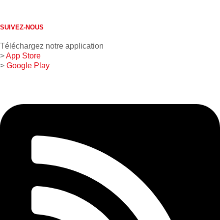
613 632-4155
1 800 267-0850
SUIVEZ-NOUS
Téléchargez notre application
>
App Store
>
Google Play