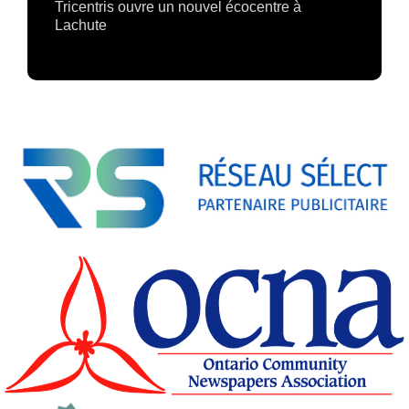
Tricentris ouvre un nouvel écocentre à
Lachute