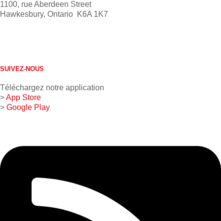
1100, rue Aberdeen Street
Hawkesbury, Ontario K6A 1K7
613 632-4155
1 800 267-0850
SUIVEZ-NOUS
Téléchargez notre application
>
App Store
>
Google Play