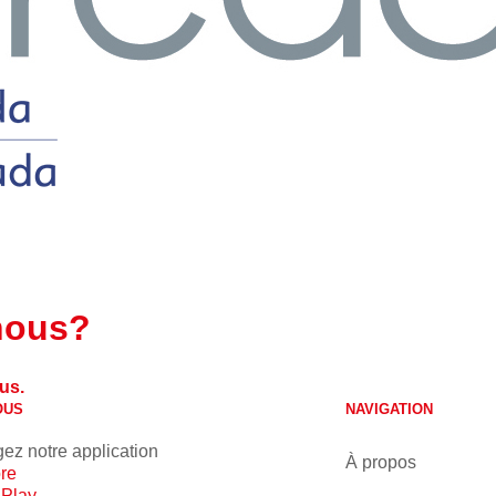
nous?
us.
OUS
NAVIGATION
ez notre application
À propos
re
 Play