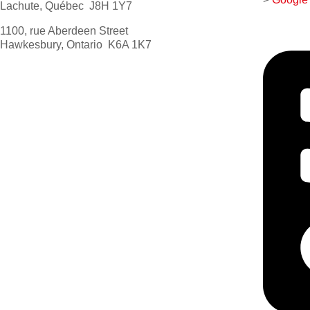
Lachute, Québec J8H 1Y7
1100, rue Aberdeen Street
Hawkesbury, Ontario K6A 1K7
613 632-4155
1 800 267-0850