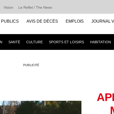
Vision
Le Reflet / The News
S PUBLICS
AVIS DE DÉCÈS
EMPLOIS
JOURNAL V
N
SANTÉ
CULTURE
SPORTS ET LOISIRS
HABITATION
PUBLICITÉ
AP