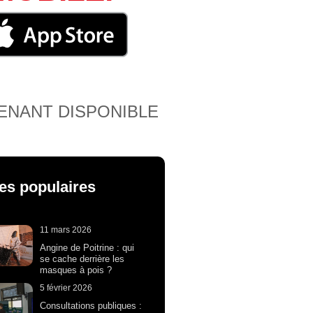
ENANT DISPONIBLE
les populaires
11 mars 2026
Angine de Poitrine : qui
se cache derrière les
masques à pois ?
5 février 2026
Consultations publiques :