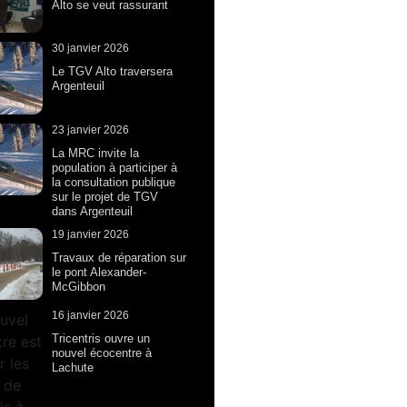
Alto se veut rassurant
30 janvier 2026
Le TGV Alto traversera
Argenteuil
23 janvier 2026
La MRC invite la
population à participer à
la consultation publique
sur le projet de TGV
dans Argenteuil
19 janvier 2026
Travaux de réparation sur
le pont Alexander-
McGibbon
16 janvier 2026
Tricentris ouvre un
nouvel écocentre à
Lachute