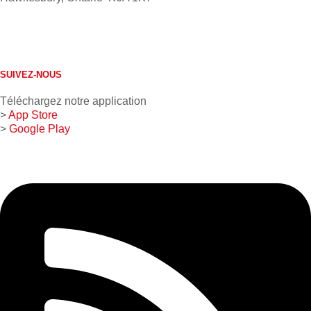
613 632-4155
1 800 267-0850
SUIVEZ-NOUS
Téléchargez notre application
>
App Store
>
Google Play