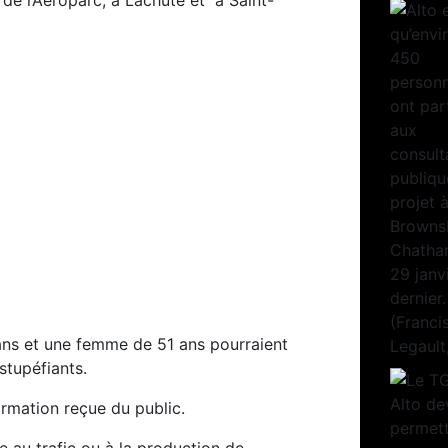
 de l’Aéroparc, à Lachute et à Saint-
ns et une femme de 51 ans pourraient
stupéfiants.
ormation reçue du public.