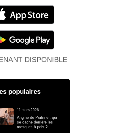
ENANT DISPONIBLE
les populaires
11 mars 2026
Angine de Poitrine : qui
se cache derrière les
masques à pois ?