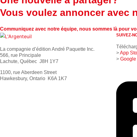
Vous voulez annoncer avec 
Communiquez avec notre équipe, nous sommes là pour vo
SUIVEZ-N
Télécharg
La compagnie d’édition André Paquette Inc.
>
App Sto
566, rue Principale
>
Google
Lachute, Québec J8H 1Y7
1100, rue Aberdeen Street
Hawkesbury, Ontario K6A 1K7
613 632-4155
1 800 267-0850