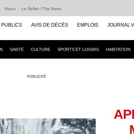
Vision
Le Reflet / The News
S PUBLICS
AVIS DE DÉCÈS
EMPLOIS
JOURNAL V
N
SANTÉ
CULTURE
SPORTS ET LOISIRS
HABITATION
PUBLICITÉ
AP