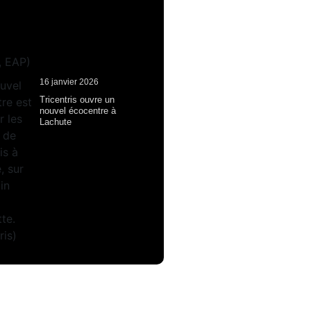
16 janvier 2026
Tricentris ouvre un
nouvel écocentre à
Lachute