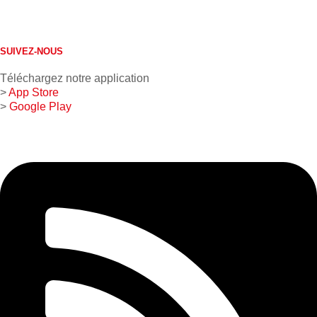
613 632-4155
1 800 267-0850
SUIVEZ-NOUS
Téléchargez notre application
>
App Store
>
Google Play