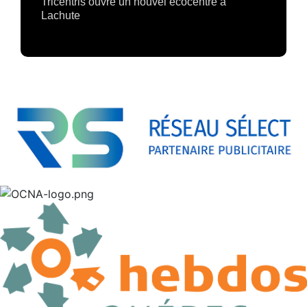
Tricentris ouvre un nouvel écocentre à
Lachute