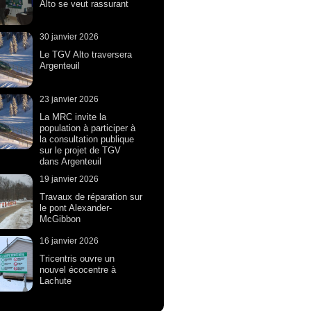
Alto se veut rassurant
30 janvier 2026
Le TGV Alto traversera
Argenteuil
23 janvier 2026
La MRC invite la
population à participer à
la consultation publique
sur le projet de TGV
dans Argenteuil
19 janvier 2026
Travaux de réparation sur
le pont Alexander-
McGibbon
16 janvier 2026
Tricentris ouvre un
nouvel écocentre à
Lachute