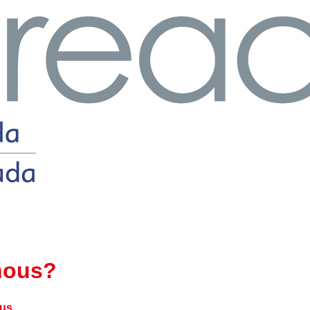
nous?
us.