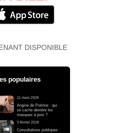
ENANT DISPONIBLE
les populaires
11 mars 2026
Angine de Poitrine : qui
se cache derrière les
masques à pois ?
5 février 2026
Consultations publiques :