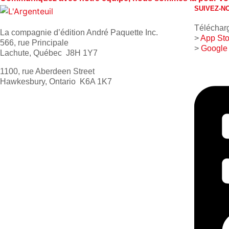
SUIVEZ-N
Télécharg
La compagnie d’édition André Paquette Inc.
>
App Sto
566, rue Principale
>
Google
Lachute, Québec J8H 1Y7
1100, rue Aberdeen Street
Hawkesbury, Ontario K6A 1K7
613 632-4155
1 800 267-0850