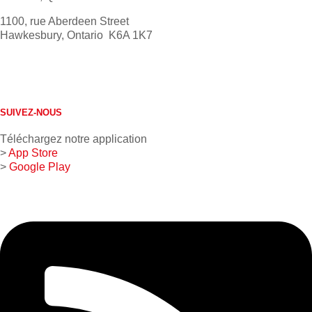
1100, rue Aberdeen Street
Hawkesbury, Ontario K6A 1K7
613 632-4155
1 800 267-0850
SUIVEZ-NOUS
Téléchargez notre application
>
App Store
>
Google Play