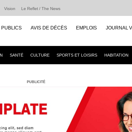
Vision
Le Reflet / The News
S PUBLICS
AVIS DE DÉCÈS
EMPLOIS
JOURNAL V
N
SANTÉ
CULTURE
SPORTS ET LOISIRS
HABITATION
PUBLICITÉ