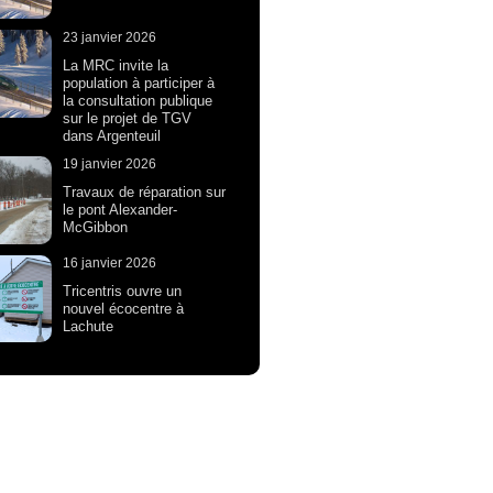
23 janvier 2026
La MRC invite la
population à participer à
la consultation publique
sur le projet de TGV
dans Argenteuil
19 janvier 2026
Travaux de réparation sur
le pont Alexander-
McGibbon
16 janvier 2026
Tricentris ouvre un
nouvel écocentre à
Lachute