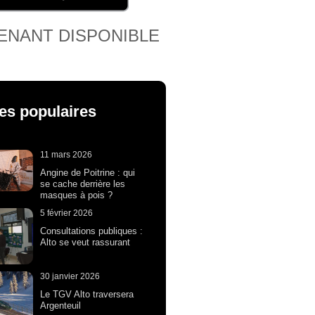
ENANT DISPONIBLE
les populaires
11 mars 2026
Angine de Poitrine : qui
se cache derrière les
masques à pois ?
5 février 2026
Consultations publiques :
Alto se veut rassurant
30 janvier 2026
Le TGV Alto traversera
Argenteuil