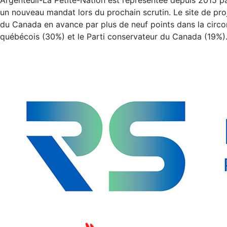
Argenteuil-La Petite-Nation est représentée depuis 2015 pa
un nouveau mandat lors du prochain scrutin. Le site de proj
du Canada en avance par plus de neuf points dans la circo
québécois (30%) et le Parti conservateur du Canada (19%)