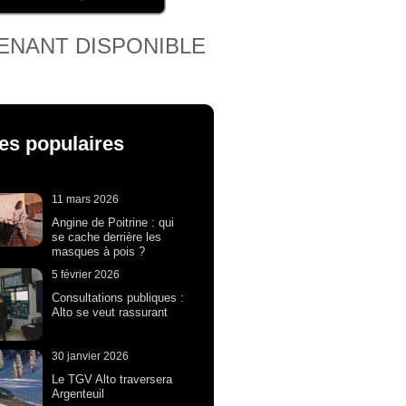
ENANT DISPONIBLE
les populaires
11 mars 2026
Angine de Poitrine : qui
se cache derrière les
masques à pois ?
5 février 2026
Consultations publiques :
Alto se veut rassurant
30 janvier 2026
Le TGV Alto traversera
Argenteuil