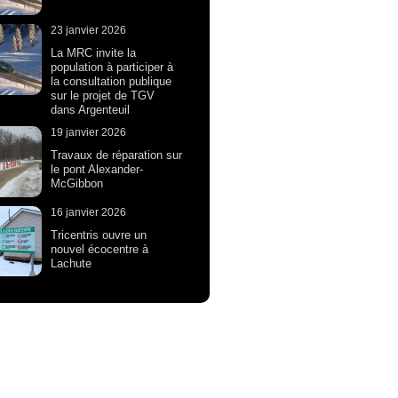
23 janvier 2026
La MRC invite la
population à participer à
la consultation publique
sur le projet de TGV
dans Argenteuil
19 janvier 2026
Travaux de réparation sur
le pont Alexander-
McGibbon
16 janvier 2026
Tricentris ouvre un
nouvel écocentre à
Lachute