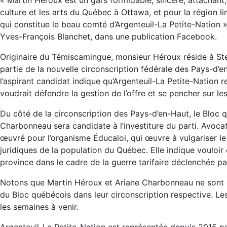
« Martin Héroux est un gars formidable, sincère, attachant,
culture et les arts du Québec à Ottawa, et pour la région l
qui constitue le beau comté d’Argenteuil-La Petite-Nation »,
Yves-François Blanchet, dans une publication Facebook.
Originaire du Témiscamingue, monsieur Héroux réside à St
partie de la nouvelle circonscription fédérale des Pays-d’
l’aspirant candidat indique qu’Argenteuil-La Petite-Nation r
voudrait défendre la gestion de l’offre et se pencher sur le
Du côté de la circonscription des Pays-d’en-Haut, le Bloc 
Charbonneau sera candidate à l’investiture du parti. Avoca
œuvré pour l’organisme Éducaloi, qui œuvre à vulgariser l
juridiques de la population du Québec. Elle indique vouloir 
province dans le cadre de la guerre tarifaire déclenchée pa
Notons que Martin Héroux et Ariane Charbonneau ne sont of
du Bloc québécois dans leur circonscription respective. Le
les semaines à venir.