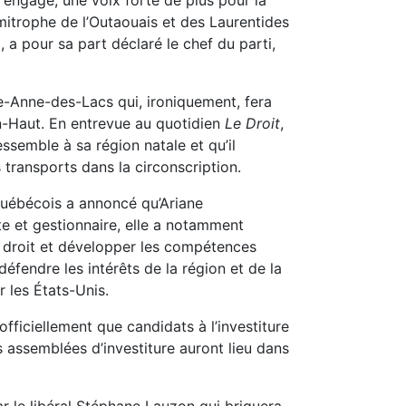
 engagé, une voix forte de plus pour la
imitrophe de l’Outaouais et des Laurentides
 a pour sa part déclaré le chef du parti,
e-Anne-des-Lacs qui, ironiquement, fera
en-Haut. En entrevue au quotidien
Le Droit
,
essemble à sa région natale et qu’il
s transports dans la circonscription.
québécois a annoncé qu’Ariane
te et gestionnaire, elle a notamment
e droit et développer les compétences
défendre les intérêts de la région et de la
r les États-Unis.
ficiellement que candidats à l’investiture
s assemblées d’investiture auront lieu dans