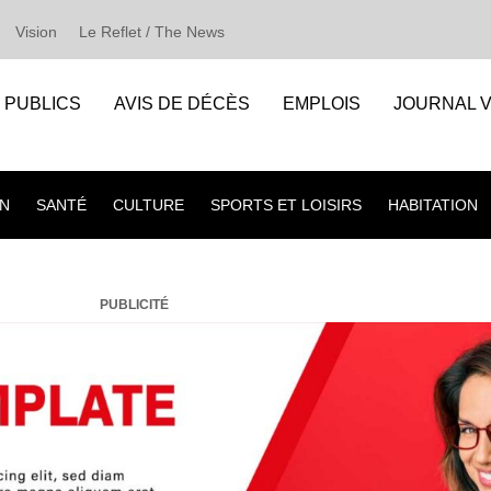
Vision
Le Reflet / The News
S PUBLICS
AVIS DE DÉCÈS
EMPLOIS
JOURNAL V
N
SANTÉ
CULTURE
SPORTS ET LOISIRS
HABITATION
PUBLICITÉ