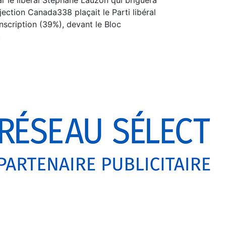
r le libéral Stéphane Lauzon qui briguera
ection Canada338 plaçait le Parti libéral
nscription (39%), devant le Bloc
.