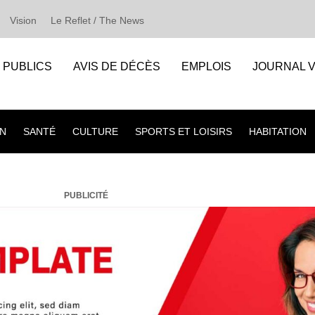
Vision
Le Reflet / The News
S PUBLICS
AVIS DE DÉCÈS
EMPLOIS
JOURNAL V
N
SANTÉ
CULTURE
SPORTS ET LOISIRS
HABITATION
PUBLICITÉ