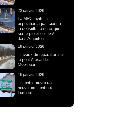
23 janvier 2026
La MRC invite la
population à participer à
la consultation publique
sur le projet de TGV
dans Argenteuil
19 janvier 2026
Travaux de réparation sur
le pont Alexander-
McGibbon
16 janvier 2026
Tricentris ouvre un
nouvel écocentre à
Lachute