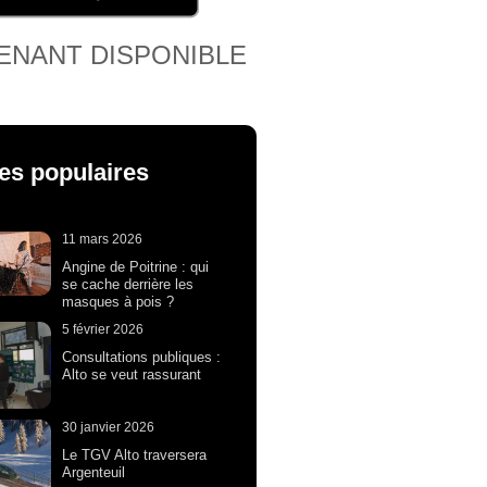
ENANT DISPONIBLE
les populaires
11 mars 2026
Angine de Poitrine : qui
se cache derrière les
masques à pois ?
5 février 2026
Consultations publiques :
Alto se veut rassurant
30 janvier 2026
Le TGV Alto traversera
Argenteuil