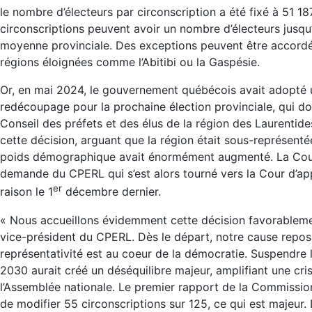
le nombre d’électeurs par circonscription a été fixé à 51 
circonscriptions peuvent avoir un nombre d’électeurs jusq
moyenne provinciale. Des exceptions peuvent être accordé
régions éloignées comme l’Abitibi ou la Gaspésie.
Or, en mai 2024, le gouvernement québécois avait adopté u
redécoupage pour la prochaine élection provinciale, qui doi
Conseil des préfets et des élus de la région des Laurentide
cette décision, arguant que la région était sous-représenté
poids démographique avait énormément augmenté. La Cour s
demande du CPERL qui s’est alors tourné vers la Cour d’app
er
raison le 1
décembre dernier.
« Nous accueillons évidemment cette décision favorablem
vice-président du CPERL. Dès le départ, notre cause reposai
représentativité est au coeur de la démocratie. Suspendre la
2030 aurait créé un déséquilibre majeur, amplifiant une cri
l’Assemblée nationale. Le premier rapport de la Commissio
de modifier 55 circonscriptions sur 125, ce qui est majeur.