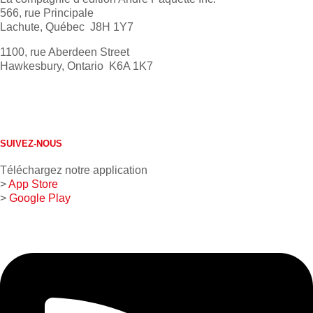
566, rue Principale
Lachute, Québec J8H 1Y7
1100, rue Aberdeen Street
Hawkesbury, Ontario K6A 1K7
613 632-4155
1 800 267-0850
SUIVEZ-NOUS
Téléchargez notre application
>
App Store
>
Google Play