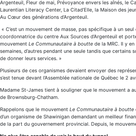
Argenteuil, Fleur de mai, Prévoyance envers les aînés, le Ca
Laurentian Literacy Center, La Citad’Elle, la Maison des jeu
Au Cœur des générations d’Argenteuil.
« C’est un mouvement de masse, pas spécifique à un seul 
coordonnatrice du centre Aux Sources d’Argenteuil et port
mouvement
Le Communautaire à boutte
de la MRC. Il y en
semaines, d’autres pendant une seule tandis que certains so
de donner leurs services. »
Plusieurs de ces organismes devaient envoyer des représen
s’est tenue devant l’Assemblée nationale de Québec le 2 avr
Madame St-James tient à souligner que le mouvement a aus
de Brownsburg-Chatham.
Rappelons que le mouvement
Le Communautaire à boutte
e
d’un organisme de Shawinigan demandant un meilleur fin
de la part du gouvernement provincial. Depuis, le mouvemen
Ne plus être capable de voir le bout du tunnel