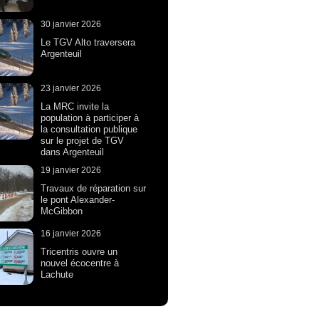
30 janvier 2026
Le TGV Alto traversera
Argenteuil
23 janvier 2026
La MRC invite la
population à participer à
la consultation publique
sur le projet de TGV
dans Argenteuil
19 janvier 2026
Travaux de réparation sur
le pont Alexander-
McGibbon
16 janvier 2026
Tricentris ouvre un
nouvel écocentre à
Lachute