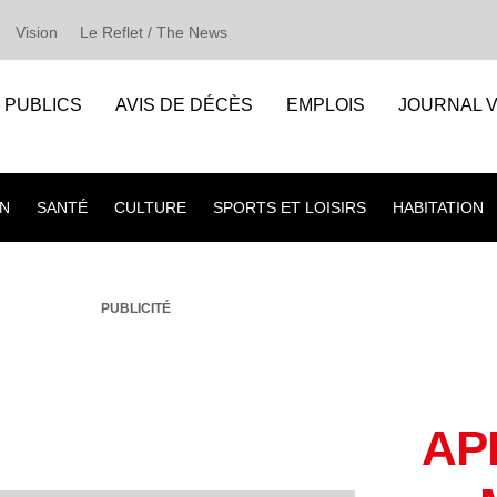
Vision
Le Reflet / The News
S PUBLICS
AVIS DE DÉCÈS
EMPLOIS
JOURNAL V
N
SANTÉ
CULTURE
SPORTS ET LOISIRS
HABITATION
PUBLICITÉ
AP