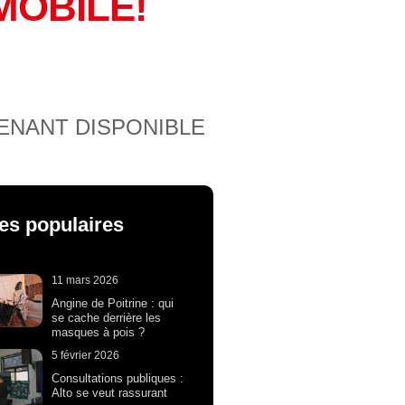
MOBILE!
ENANT DISPONIBLE
les populaires
11 mars 2026
Angine de Poitrine : qui
se cache derrière les
masques à pois ?
5 février 2026
Consultations publiques :
Alto se veut rassurant