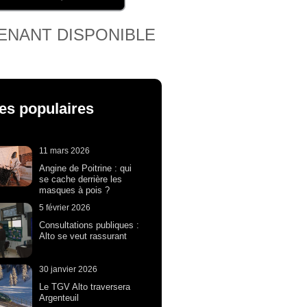
ENANT DISPONIBLE
les populaires
11 mars 2026
Angine de Poitrine : qui
se cache derrière les
masques à pois ?
5 février 2026
Consultations publiques :
Alto se veut rassurant
30 janvier 2026
Le TGV Alto traversera
Argenteuil