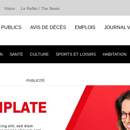
Vision
Le Reflet / The News
S PUBLICS
AVIS DE DÉCÈS
EMPLOIS
JOURNAL V
N
SANTÉ
CULTURE
SPORTS ET LOISIRS
HABITATION
PUBLICITÉ