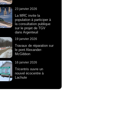
23 janvier 2026
La MRC invite la
population à participer à
la consultation publique
sur le projet de TGV
dans Argenteuil
19 janvier 2026
Travaux de réparation sur
le pont Alexander-
McGibbon
16 janvier 2026
Tricentris ouvre un
nouvel écocentre à
Lachute