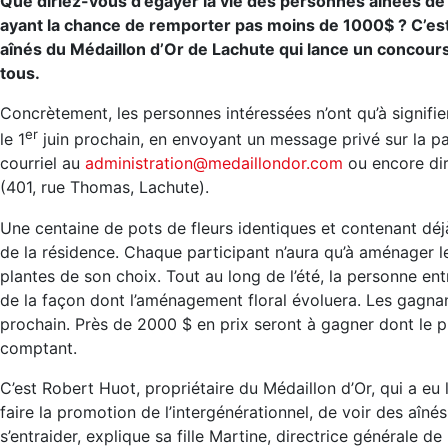
Que diriez-vous d’égayer la vie des personnes aînées de
ayant la chance de remporter pas moins de 1000$ ? C’est 
aînés du Médaillon d’Or de Lachute qui lance un concours
tous.
Concrètement, les personnes intéressées n’ont qu’à signifie
er
le 1
juin prochain, en envoyant un message privé sur la p
courriel au
administration@medaillondor.com
ou encore dir
(401, rue Thomas, Lachute).
Une centaine de pots de fleurs identiques et contenant déjà 
de la résidence. Chaque participant n’aura qu’à aménager le
plantes de son choix. Tout au long de l’été, la personne ent
de la façon dont l’aménagement floral évoluera. Les gagna
prochain. Près de 2000 $ en prix seront à gagner dont le p
comptant.
C’est Robert Huot, propriétaire du Médaillon d’Or, qui a eu l
faire la promotion de l’intergénérationnel, de voir des aînés
s’entraider, explique sa fille Martine, directrice générale d