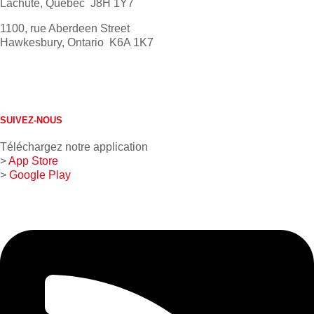
Lachute, Québec J8H 1Y7
1100, rue Aberdeen Street
Hawkesbury, Ontario K6A 1K7
613 632-4155
1 800 267-0850
SUIVEZ-NOUS
Téléchargez notre application
>
App Store
>
Google Play