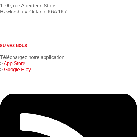
1100, rue Aberdeen Street
Hawkesbury, Ontario K6A 1K7
613 632-4155
1 800 267-0850
SUIVEZ-NOUS
Téléchargez notre application
>
App Store
>
Google Play