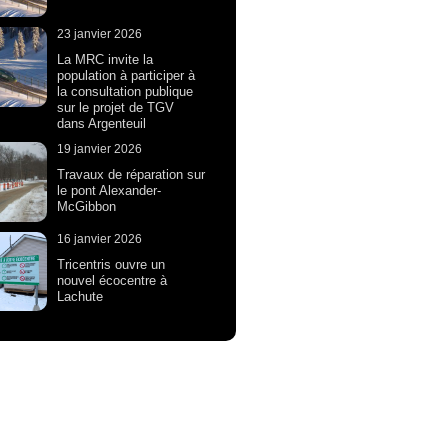
23 janvier 2026
La MRC invite la
population à participer à
la consultation publique
sur le projet de TGV
dans Argenteuil
19 janvier 2026
Travaux de réparation sur
le pont Alexander-
McGibbon
16 janvier 2026
Tricentris ouvre un
nouvel écocentre à
Lachute