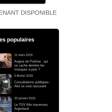
ENANT DISPONIBLE
les populaires
11 mars 2026
Angine de Poitrine : qui
se cache derrière les
masques à pois ?
5 février 2026
Consultations publiques :
Alto se veut rassurant
30 janvier 2026
Le TGV Alto traversera
Argenteuil