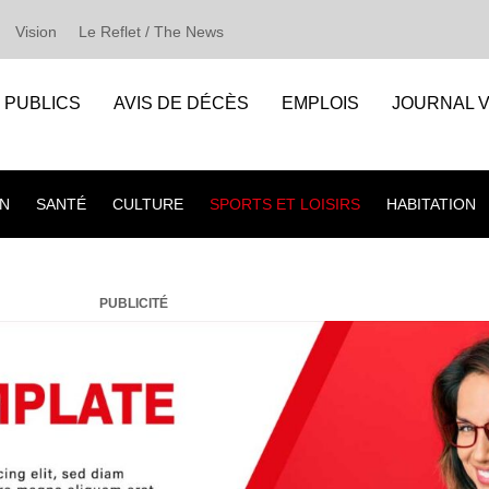
Vision
Le Reflet / The News
S PUBLICS
AVIS DE DÉCÈS
EMPLOIS
JOURNAL V
N
SANTÉ
CULTURE
SPORTS ET LOISIRS
HABITATION
PUBLICITÉ