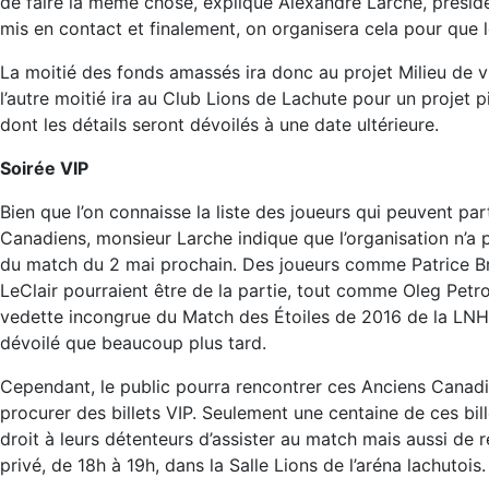
de faire la même chose, explique Alexandre Larche, présid
mis en contact et finalement, on organisera cela pour que l
La moitié des fonds amassés ira donc au projet Milieu de vi
l’autre moitié ira au Club Lions de Lachute pour un projet 
dont les détails seront dévoilés à une date ultérieure.
Soirée VIP
Bien que l’on connaisse la liste des joueurs qui peuvent p
Canadiens, monsieur Larche indique que l’organisation n’a 
du match du 2 mai prochain. Des joueurs comme Patrice Br
LeClair pourraient être de la partie, tout comme Oleg Pe
vedette incongrue du Match des Étoiles de 2016 de la LNH.
dévoilé que beaucoup plus tard.
Cependant, le public pourra rencontrer ces Anciens Canadi
procurer des billets VIP. Seulement une centaine de ces bil
droit à leurs détenteurs d’assister au match mais aussi de 
privé, de 18h à 19h, dans la Salle Lions de l’aréna lachutois.