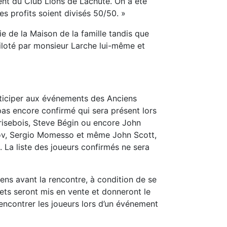
ent du Club Lions de Lachute. On a été
es profits soient divisés 50/50. »
e de la Maison de la famille tandis que
piloté par monsieur Larche lui-même et
articiper aux événements des Anciens
pas encore confirmé qui sera présent lors
isebois, Steve Bégin ou encore John
trov, Sergio Momesso et même John Scott,
 La liste des joueurs confirmés ne sera
ens avant la rencontre, à condition de se
lets seront mis en vente et donneront le
rencontrer les joueurs lors d’un événement