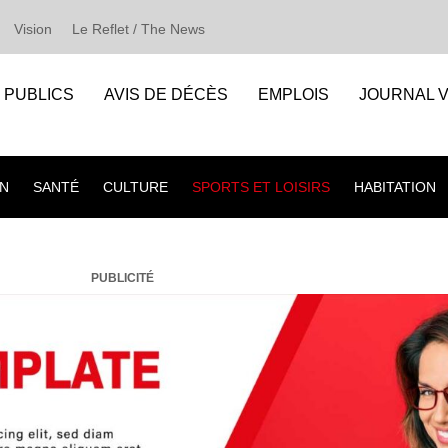
Vision
Le Reflet / The News
S PUBLICS
AVIS DE DÉCÈS
EMPLOIS
JOURNAL V
N
SANTÉ
CULTURE
SPORTS ET LOISIRS
HABITATION
PUBLICITÉ