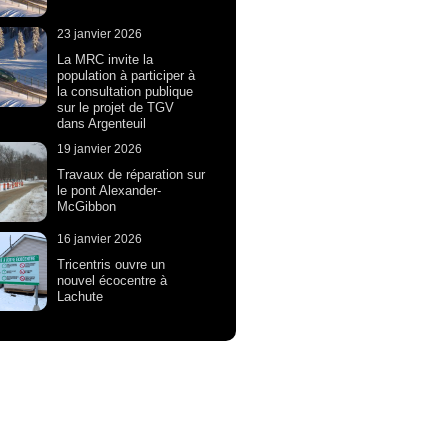
23 janvier 2026
La MRC invite la
population à participer à
la consultation publique
sur le projet de TGV
dans Argenteuil
19 janvier 2026
Travaux de réparation sur
le pont Alexander-
McGibbon
16 janvier 2026
Tricentris ouvre un
nouvel écocentre à
Lachute