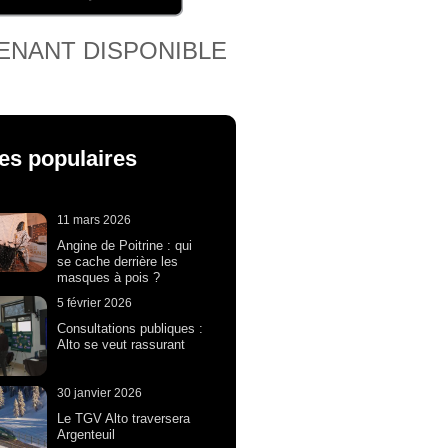
ENANT DISPONIBLE
les populaires
11 mars 2026
Angine de Poitrine : qui
se cache derrière les
masques à pois ?
5 février 2026
Consultations publiques :
Alto se veut rassurant
30 janvier 2026
Le TGV Alto traversera
Argenteuil