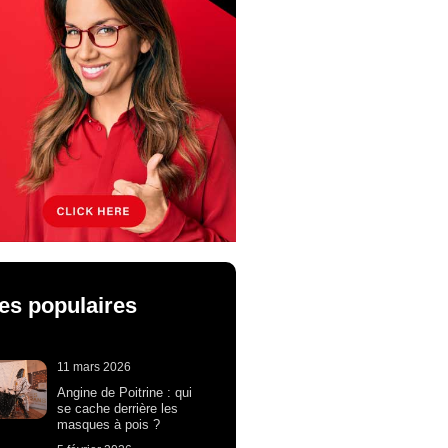
les populaires
11 mars 2026
Angine de Poitrine : qui
se cache derrière les
masques à pois ?