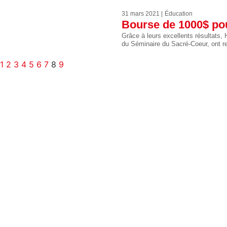
31 mars 2021
Éducation
Bourse de 1000$ pou
Grâce à leurs excellents résultats,
du Séminaire du Sacré-Coeur, ont 
1
2
3
4
5
6
7
8
9