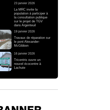
23 janvier 2026
La MRC invite la
population à participer à
la consultation publique
sur le projet de TGV
dans Argenteuil
19 janvier 2026
Travaux de réparation sur
le pont Alexander-
McGibbon
16 janvier 2026
Tricentris ouvre un
nouvel écocentre à
Lachute