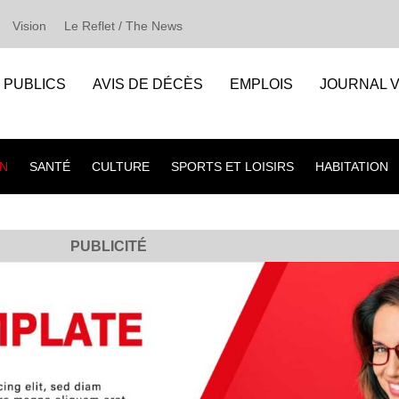
Vision
Le Reflet / The News
S PUBLICS
AVIS DE DÉCÈS
EMPLOIS
JOURNAL V
N
SANTÉ
CULTURE
SPORTS ET LOISIRS
HABITATION
PUBLICITÉ