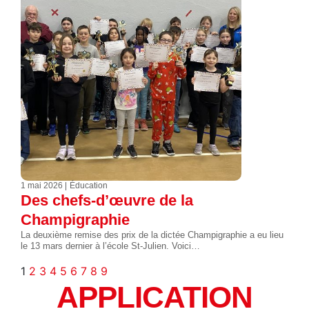
1 mai 2026
Éducation
Des chefs-d’œuvre de la
Champigraphie
La deuxième remise des prix de la dictée Champigraphie a eu lieu
le 13 mars dernier à l’école St-Julien. Voici…
1
2
3
4
5
6
7
8
9
APPLICATION