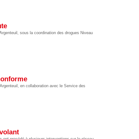
ute
Argenteuil, sous la coordination des drogues Niveau
-conforme
Argenteuil, en collaboration avec le Service des
 volant
c ont procédé à plusieurs interventions sur le réseau