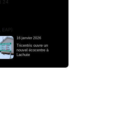
16 janvier 2026
Tricentris ouvre un
nouvel écocentre à
Lachute