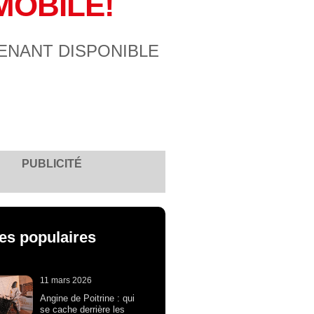
MOBILE!
ENANT DISPONIBLE
PUBLICITÉ
les populaires
11 mars 2026
Angine de Poitrine : qui
se cache derrière les