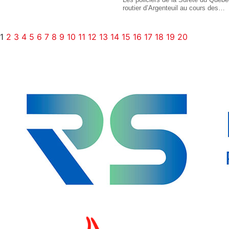
routier d’Argenteuil au cours des…
1
2
3
4
5
6
7
8
9
10
11
12
13
14
15
16
17
18
19
20