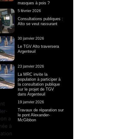
masques à pois ?
5 février 2026
Consultations publiques :
Alto se veut rassurant
30 janvier 2026
Le TGV Alto traversera
Argenteuil
23 janvier 2026
La MRC invite la
population à participer à
la consultation publique
sur le projet de TGV
dans Argenteuil
19 janvier 2026
Travaux de réparation sur
le pont Alexander-
McGibbon