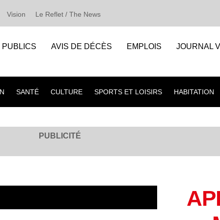
Vision
Le Reflet / The News
S PUBLICS
AVIS DE DÉCÈS
EMPLOIS
JOURNAL V
N
SANTÉ
CULTURE
SPORTS ET LOISIRS
HABITATION
PUBLICITÉ
AP