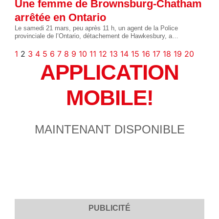
Une femme de Brownsburg-Chatham
arrêtée en Ontario
Le samedi 21 mars, peu après 11 h, un agent de la Police
provinciale de l’Ontario, détachement de Hawkesbury, a…
1
2
3
4
5
6
7
8
9
10
11
12
13
14
15
16
17
18
19
20
APPLICATION
MOBILE!
MAINTENANT DISPONIBLE
PUBLICITÉ